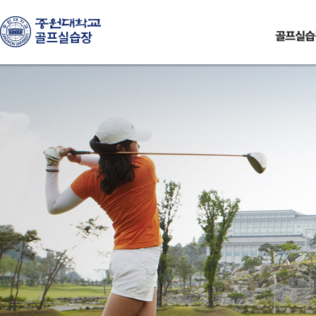
주
메
뉴
바
로
가
기
컨
텐
츠
바
로
가
기